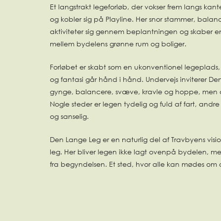
Et langstrakt legeforløb, der vokser frem langs kan
og kobler sig på Playline. Her snor stammer, bal
aktiviteter sig gennem beplantningen og skaber e
mellem bydelens grønne rum og boliger.
Forløbet er skabt som en ukonventionel legeplads
og fantasi går hånd i hånd. Undervejs inviterer Den 
gynge, balancere, svæve, kravle og hoppe, men o
Nogle steder er legen tydelig og fuld af fart, andre 
og sanselig.
Den Lange Leg er en naturlig del af Travbyens visi
leg. Her bliver legen ikke lagt ovenpå bydelen, m
fra begyndelsen. Et sted, hvor alle kan mødes om