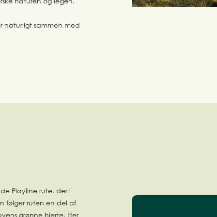
orske naturen og legen.
ter naturligt sammen med
 Playline rute, der i
en følger ruten en del af
yens grønne hjerte. Her