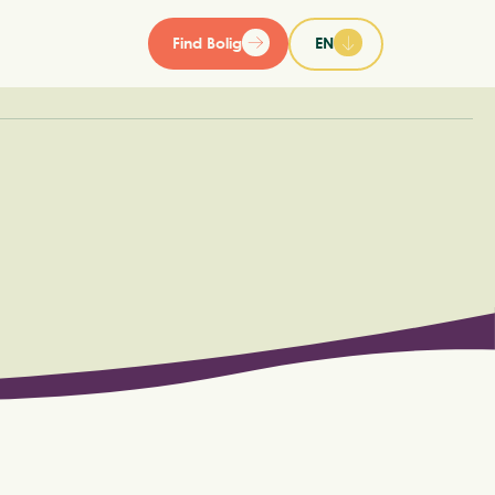
Find Bolig
EN