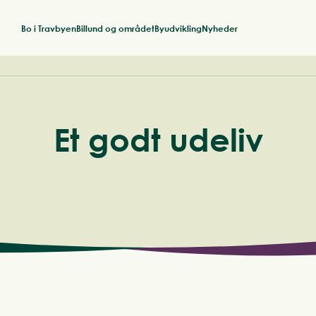
Bo i Travbyen
Billund og området
Byudvikling
Nyheder
Et godt udeliv