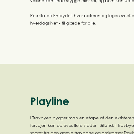
voksne kan finde skygge eller sol, og børn kan udf
Resultatet: En bydel, hvor naturen og legen smel
hverdagslivet - til glæde for alle.
Playline
I Travbyen bygger man en etape af den eksisterende
forvejen kan opleves flere steder i Billund. I Travby
sporet fra den gamle travbane og omkranser Travb