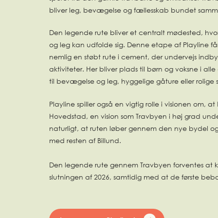
bliver leg, bevægelse og fællesskab bundet samm
Den legende rute bliver et centralt mødested, hvo
og leg kan udfolde sig. Denne etape af Playline får
nemlig en støbt rute i cement, der undervejs indbyde
aktiviteter. Her bliver plads til børn og voksne i al
til bevægelse og leg, hyggelige gåture eller rolige 
Playline spiller også en vigtig rolle i visionen om, at
Hovedstad, en vision som Travbyen i høj grad unders
naturligt, at ruten løber gennem den nye bydel 
med resten af Billund.
Den legende rute gennem Travbyen forventes at ku
slutningen af 2026, samtidig med at de første bebo