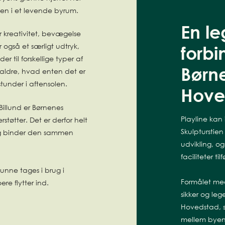
en i et levende byrum.
En l
r kreativitet, bevægelse
 også et særligt udtryk,
forbi
r til forskellige typer af
Børn
le aldre, hvad enten det er
stunder i aftensolen.
Hove
 Billund er Børnenes
Playline kan
tøtter. Det er derfor helt
Skulpturstie
og binder den sammen
udvikling, o
faciliteter til
nne tages i brug i
Formålet med
ere flytter ind.
sikker og le
Hovedstad, 
mellem byens