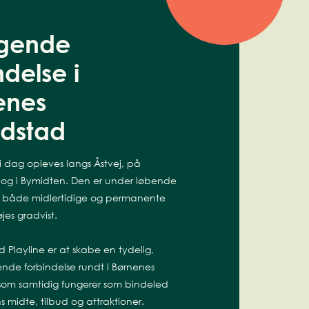
egende
ndelse i
enes
dstad
 i dag opleves langs Åstvej, på
n og i Bymidten. Den er under løbende
g både midlertidige og permanente
føjes gradvist.
 Playline er at skabe en tydelig,
gende forbindelse rundt i Børnenes
som samtidig fungerer som bindeled
 midte, tilbud og attraktioner.