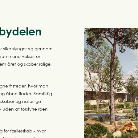
 bydelen
stier slynger sig gennem
rdrummene vokser en
nem året og skaber rolige,
ne fristeder, hvor man
og åbne flader. Samtidig
kaber og naturlige
 uden at forstyrre roen
 for fællesskab - hvor