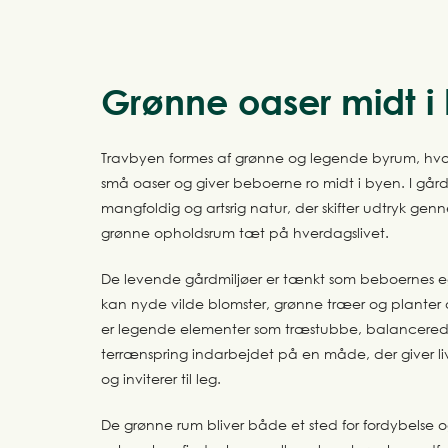
Grønne oaser midt i
Travbyen formes af grønne og legende byrum, hvor 
små oaser og giver beboerne ro midt i byen. I gå
mangfoldig og artsrig natur, der skifter udtryk gen
grønne opholdsrum tæt på hverdagslivet.
De levende gårdmiljøer er tænkt som beboernes eg
kan nyde vilde blomster, grønne træer og planter 
er legende elementer som træstubbe, balancereds
terrænspring indarbejdet på en måde, der giver liv
og inviterer til leg.
De grønne rum bliver både et sted for fordybelse og