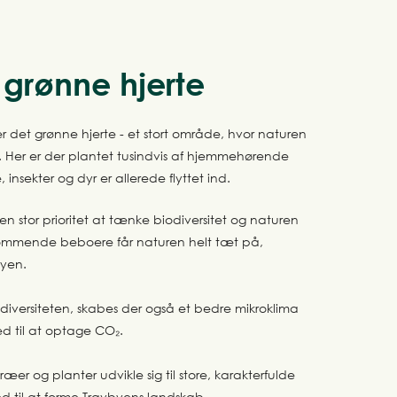
 grønne hjerte
er det grønne hjerte - et stort område, hvor naturen
et. Her er der plantet tusindvis af hjemmehørende
, insekter og dyr er allerede flyttet ind.
n stor prioritet at tænke biodiversitet og naturen
kommende beboere får naturen helt tæt på,
byen.
odiversiteten, skabes der også et bedre mikroklima
ed til at optage CO₂.
er og planter udvikle sig til store, karakterfulde
d til at forme Travbyens landskab.