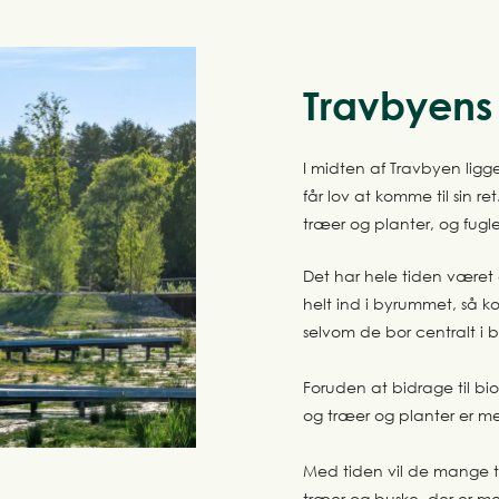
Travbyens
I midten af Travbyen ligg
får lov at komme til sin r
træer og planter, og fugle
Det har hele tiden været e
helt ind i byrummet, så 
selvom de bor centralt i 
Foruden at bidrage til bi
og træer og planter er m
Med tiden vil de mange træ
træer og buske, der er me