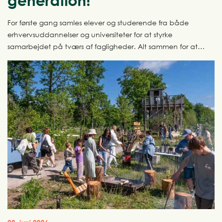
generation!
For første gang samles elever og studerende fra både
erhvervsuddannelser og universiteter for at styrke
samarbejdet på tværs af fagligheder. Alt sammen for at
sætte tempo på byggeriets grønne omstilling. Rammen er
AFTRYK Festival, der afholdes for første gang den 29.
september 2026.