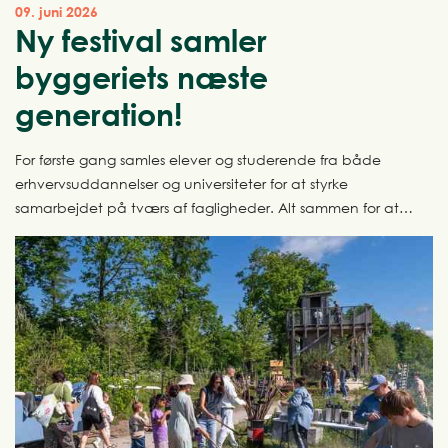
09. juni 2026
Ny festival samler
byggeriets næste
generation!
For første gang samles elever og studerende fra både
erhvervsuddannelser og universiteter for at styrke
samarbejdet på tværs af fagligheder. Alt sammen for at
sætte tempo på byggeriets grønne omstilling. Rammen er
AFTRYK Festival, der afholdes for første gang den 29.
september 2026.