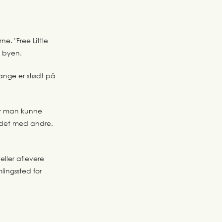
e. "Free Little
i byen.
gange er stødt på
vor man kunne
undet med andre.
eller aflevere
lingssted for