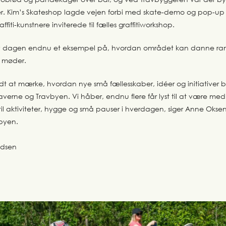
eter. Kim’s Skateshop lagde vejen forbi med skate-demo og pop-u
ffiti-kunstnere inviterede til fælles graffitiworkshop.
ev dagen endnu et eksempel på, hvordan området kan danne r
e møder.
 fedt at mærke, hvordan nye små fællesskaber, idéer og initiativer
verne og Travbyen. Vi håber, endnu flere får lyst til at være me
l aktiviteter, hygge og små pauser i hverdagen, siger Anne Oksen
vbyen.
adsen