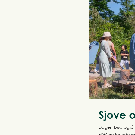
Sjove o
Dagen bød også p
FDF’ere lavede s