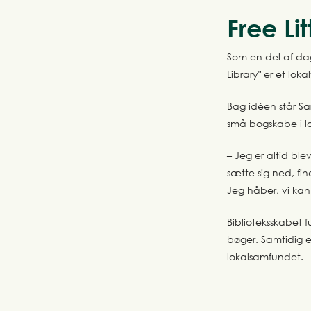
Free Lit
Som en del af dage
Library" er et lok
Bag idéen står Sa
små bogskabe i l
– Jeg er altid ble
sætte sig ned, fi
Jeg håber, vi kan
Biblioteksskabet 
bøger. Samtidig e
lokalsamfundet.