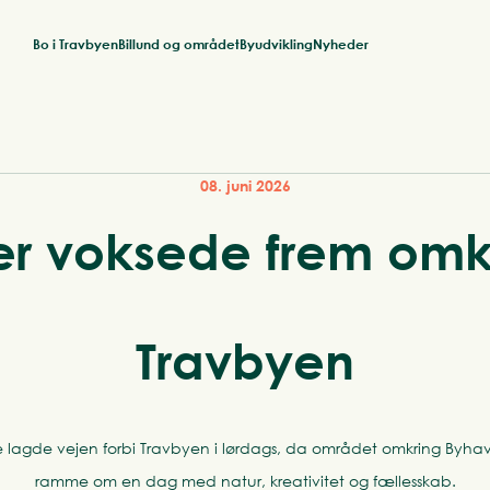
Bo i Travbyen
Billund og området
Byudvikling
Nyheder
08. juni 2026
r voksede frem omk
Travbyen
e lagde vejen forbi Travbyen i lørdags, da området omkring By
ramme om en dag med natur, kreativitet og fællesskab.