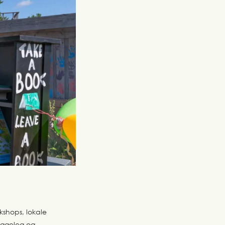
shops, lokale
yggeleg og