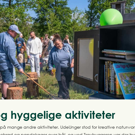
g hyggelige aktiviteter
å mange andre aktiviteter. UdeUnger stod for kreative naturwork
nobrød og pandekager over bål, og ved Travbyggeren var der b