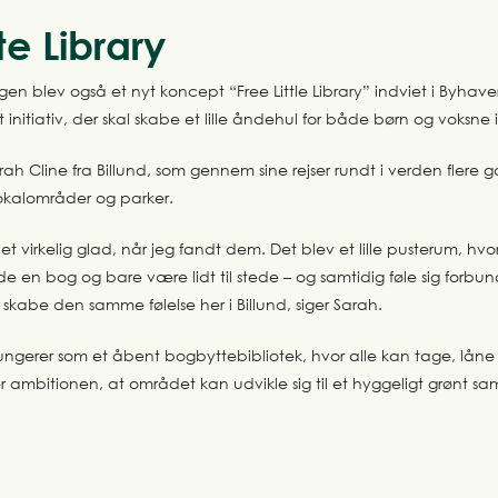
te Library
n blev også et nyt koncept “Free Little Library” indviet i Byhavern
alt initiativ, der skal skabe et lille åndehul for både børn og voksne 
rah Cline fra Billund, som gennem sine rejser rundt i verden flere 
okalområder og parker.
vet virkelig glad, når jeg fandt dem. Det blev et lille pusterum, h
nde en bog og bare være lidt til stede – og samtidig føle sig forb
 skabe den samme følelse her i Billund, siger Sarah.
fungerer som et åbent bogbyttebibliotek, hvor alle kan tage, låne 
r ambitionen, at området kan udvikle sig til et hyggeligt grønt sam