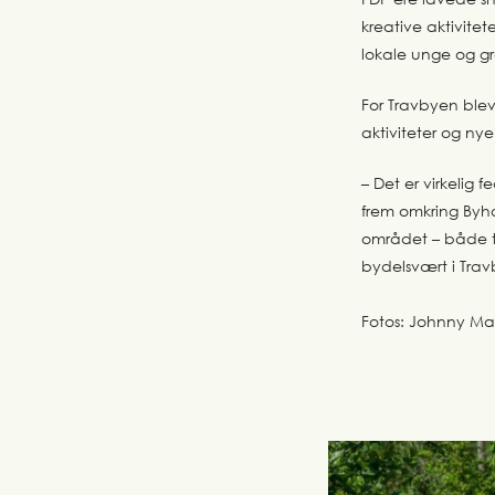
kreative aktivit
lokale unge og gra
For Travbyen bl
aktiviteter og ny
– Det er virkelig
frem omkring Byha
området – både ti
bydelsvært i Tra
Fotos: Johnny M