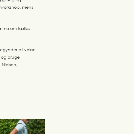
p workshop, mens
amme om fælles
 begynder at vokse
d og bruge
 Nielsen,