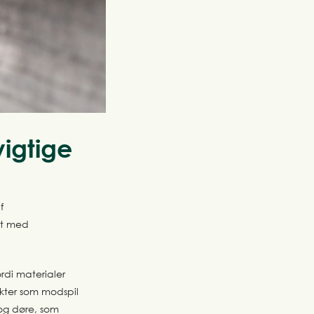
vigtige
f
et med
rdi materialer
akter som modspil
 og døre, som