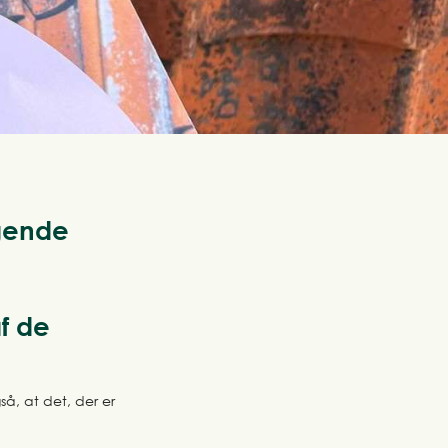
igende
af de
så, at det, der er