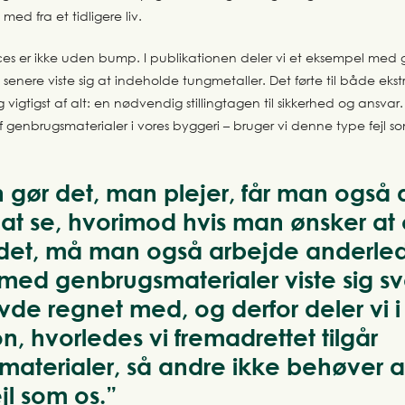
 med fra et tidligere liv.
ces er ikke uden bump.
I publikationen deler vi et eksempel med
senere viste sig at indeholde tungmetaller. Det førte til både eks
g vigtigst af alt: en nødvendig stillingtagen til sikkerhed og ansvar.
genbrugsmaterialer i vores byggeri – bruger vi denne type fejl som
 gør det, man plejer, får man også
il at se, hvorimod hvis man ønsker a
det, må man også arbejde anderled
med genbrugsmaterialer viste sig s
vde regnet med, og derfor deler vi 
n, hvorledes vi fremadrettet tilgår
aterialer, så andre ikke behøver a
l som os.”