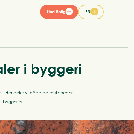
Find Bolig
EN
ler i byggeri
et. Her deler vi både de muligheder,
e byggerier.