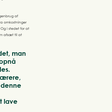
 genbrug af
tra omkostninger
 Og i stedet for at
 afsæt til at
 det, man
t opnå
es.
værere,
i denne
t lave