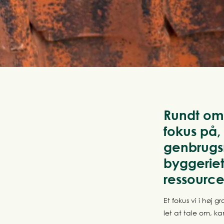
Rundt omk
fokus på,
genbrugsm
byggeriet
ressource
Et fokus vi i høj 
let at tale om, ka