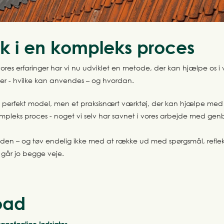
ik i en kompleks proces
res erfaringer har vi nu udviklet en metode, der kan hjælpe os i 
er - hvilke kan anvendes – og hvordan.
perfekt model, men et praksisnært værktøj, der kan hjælpe med 
ompleks proces - noget vi selv har savnet i vores arbejde med gen
den – og tøv endelig ikke med at række ud med spørgsmål, reflek
 går jo begge veje.
oad
yggefaglige Indsigter