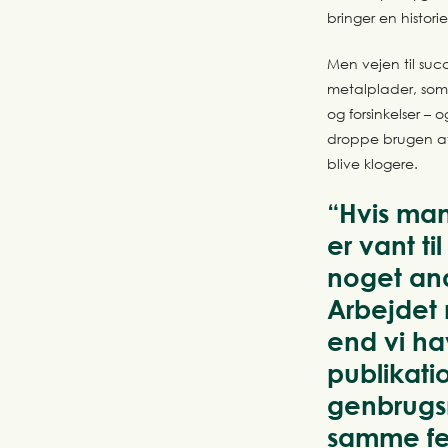
bringer en historie
Men vejen til suc
metalplader, som 
og forsinkelser – o
droppe brugen af 
blive klogere.
“Hvis man
er vant t
noget an
Arbejdet 
end vi ha
publikatio
genbrugsm
samme fej