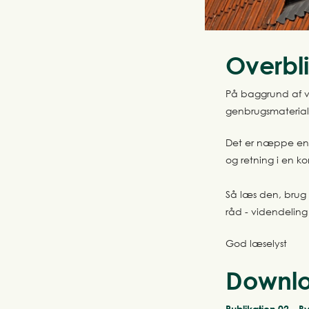
Overbl
På baggrund af vo
genbrugsmaterial
Det er næppe en 
og retning i en k
Så læs den, brug 
råd - videndeling
God læselyst
Downl
Publikation 02 - B