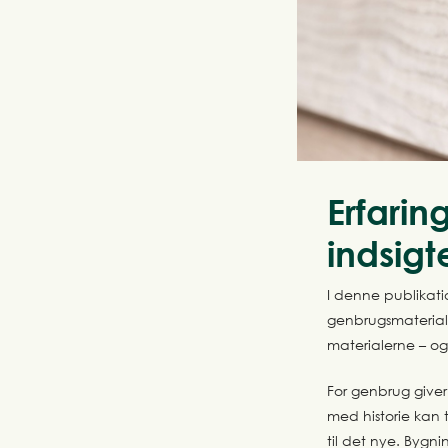
Erfarin
indsigt
I denne publikati
genbrugsmateriale
materialerne – og
For genbrug giver 
med historie kan t
til det nye. Bygn